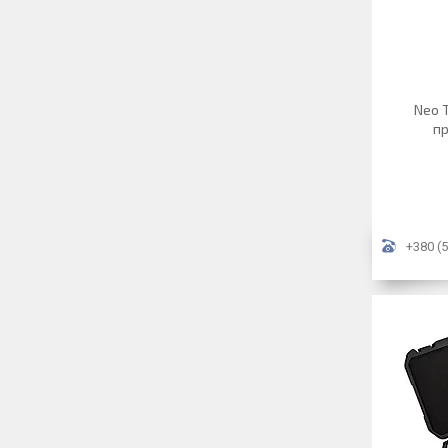
Neo T
пр
+380 (5