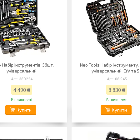
 Набір інструментів, 56шт,
Neo Tools Набір інструменту,
універсальний
універсальний, CrV та S
38D224
08-945
4 490 ₴
8 830 ₴
В наявності
В наявності
Купити
Купити