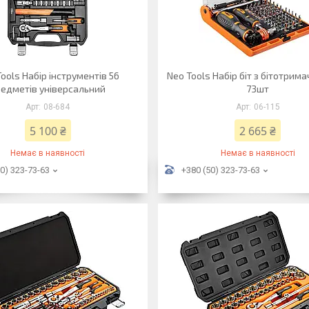
ools Набір інструментів 56
Neo Tools Набір біт з бітотримач
едметів універсальний
73шт
08-684
06-115
5 100 ₴
2 665 ₴
Немає в наявності
Немає в наявності
0) 323-73-63
+380 (50) 323-73-63