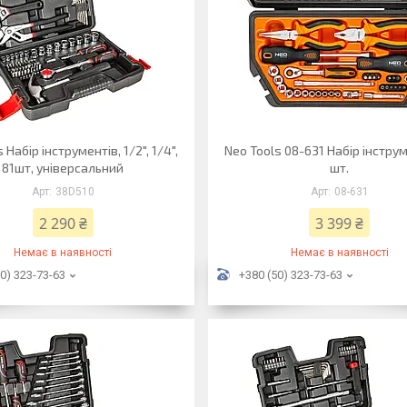
 Набір інструментів, 1/2", 1/4",
Neo Tools 08-631 Набір iнструм
81шт, універсальний
шт.
38D510
08-631
2 290 ₴
3 399 ₴
Немає в наявності
Немає в наявності
0) 323-73-63
+380 (50) 323-73-63