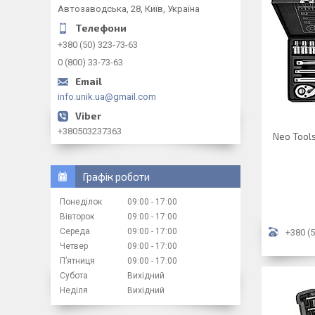
Автозаводська, 28, Київ, Україна
+380 (50) 323-73-63
0 (800) 33-73-63
info.unik.ua@gmail.com
+380503237363
Neo Tool
Графік роботи
Понеділок
09:00
17:00
Вівторок
09:00
17:00
Середа
09:00
17:00
+380 (5
Четвер
09:00
17:00
Пʼятниця
09:00
17:00
Субота
Вихідний
Неділя
Вихідний