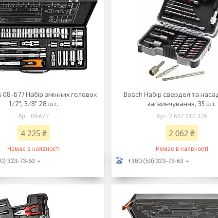
s 08-677 Набiр змiнних головок
Bosch Набiр свердел та наса
1/2", 3/8" 28 шт.
загвинчування, 35 шт.
08-677
2.607.017.326
4 225 ₴
2 062 ₴
Немає в наявності
Немає в наявності
0) 323-73-63
+380 (50) 323-73-63