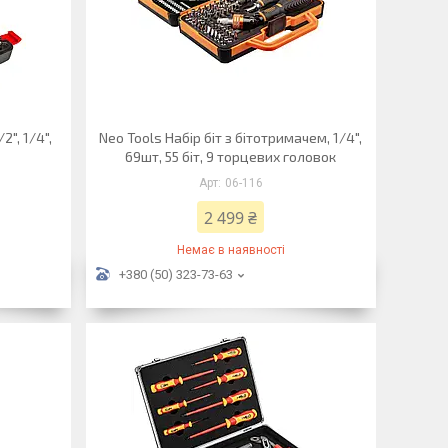
2", 1/4",
Neo Tools Набір біт з бітотримачем, 1/4",
69шт, 55 біт, 9 торцевих головок
06-116
2 499 ₴
Немає в наявності
+380 (50) 323-73-63