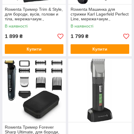
Rowenta Тример Trim & Style,
Rowenta Машинка для
для бороди, вусів, голови и
стрижки Karl Lagerfeld Perfect
тіла, мережа+акум.,
Line, мережа+акум.,
роторний мотор, насадок-11,
роторний мотор, насадок-6,
В наявності
В наявності
чохол, титан.напил.,
сталь, чорний
1 899
1 799
₴
₴
Купити
Купити
Rowenta Тример Forever
Sharp Ultimate, для бороди,