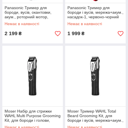
Panasonic Тример для
Panasonic Тример для
бороди, вусів, окантовки,
бороди і вусів, мережа+акум.,
акум., роторний мотор,
насадок-1, червоно-чорний
насадок-1, сталь, чорний
Немає в наявності
Немає в наявності
2 199
1 999
₴
₴
Moser Набір для стрижки
Moser Тример WAHL Total
WAHL Multi Purpose Grooming
Beard Grooming Kit, для
Kit, для бороди і голови,
бороди і вусів, мережа+акум.,
мережа+акум., роторний
насадок-12, сталь, чорний
Немає в наявності
Немає в наявності