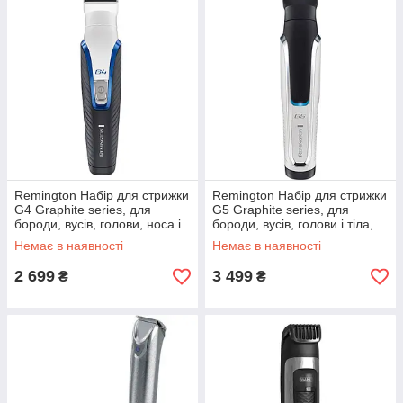
Remington Набір для стрижки
Remington Набір для стрижки
G4 Graphite series, для
G5 Graphite series, для
бороди, вусів, голови, носа і
бороди, вусів, голови і тіла,
тіла, мережа+акум.,
акум., роторний мотор,
Немає в наявності
Немає в наявності
насадок-7, сталь,
насадок-9, кейс,
2 699
3 499
₴
₴