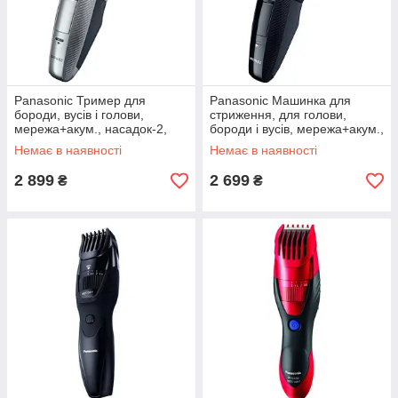
Panasonic Тример для
Panasonic Машинка для
бороди, вусів і голови,
стриження, для голови,
мережа+акум., насадок-2,
бороди і вусів, мережа+акум.,
кейс, сталь, сріблястий
насадок-1, сталь, чорний
Немає в наявності
Немає в наявності
2 899
2 699
₴
₴