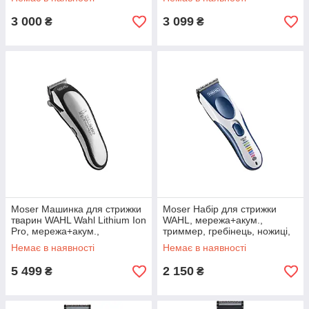
мотор, насадок-12, сталь,
3 000
3 099
₴
₴
Moser Машинка для стрижки
Moser Набір для стрижки
тварин WAHL Wahl Lithium Ion
WAHL, мережа+акум.,
Pro, мережа+акум.,
триммер, гребінець, ножиці,
насадок-4, кейс,ножиці,
сталь, синій
Немає в наявності
Немає в наявності
гребінець в компл, сірий
5 499
2 150
₴
₴