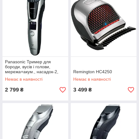
Panasonic Тример для
бороди, вусів і голови,
мережа+акум., насадок-2,
Remington HC4250
кейс, сталь, чорно-сірий
Немає в наявності
Немає в наявності
2 799
3 499
₴
₴