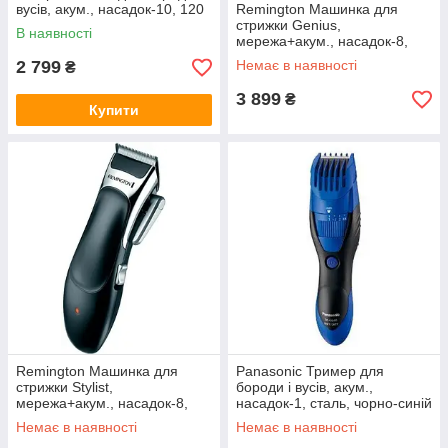
вусів, акум., насадок-10, 120
Remington Машинка для
хв. використання, дисплей,
стрижки Genius,
В наявності
сталь, синій
мережа+акум., насадок-8,
кейс,ножиці, гребінець в
2 799
Немає в наявності
₴
компл, керамич.напиленя,
чорний
3 899
₴
Купити
Remington Машинка для
Panasonic Тример для
стрижки Stylist,
бороди і вусів, акум.,
мережа+акум., насадок-8,
насадок-1, сталь, чорно-синій
кейс,ножиці, гребінець в
Немає в наявності
Немає в наявності
компл, керамич.напиленя,