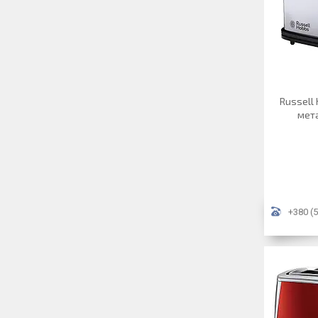
Russell 
мета
+380 (5