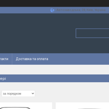
Автозаводська, 28, Київ, Україна
такти
Доставка та оплата
тері