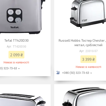
Tefal TT420D30
Russell Hobbs Тостер Chester ,
метал, сріблястий
TT420D30
23310-57
2 099 ₴
3 399 ₴
Немає в наявності
Немає в наявності
0) 323-73-63
+380 (50) 323-73-63