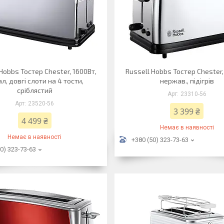
Hobbs Тостер Chester, 1600Вт,
Russell Hobbs Тостер Chester,
л, довгі слоти на 4 тости,
нержав., підігрів
сріблястий
23310-56
23520-56
3 399 ₴
4 499 ₴
Немає в наявності
Немає в наявності
+380 (50) 323-73-63
0) 323-73-63