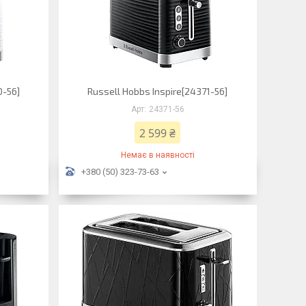
0-56]
Russell Hobbs Inspire[24371-56]
24371-56
2 599 ₴
Немає в наявності
+380 (50) 323-73-63