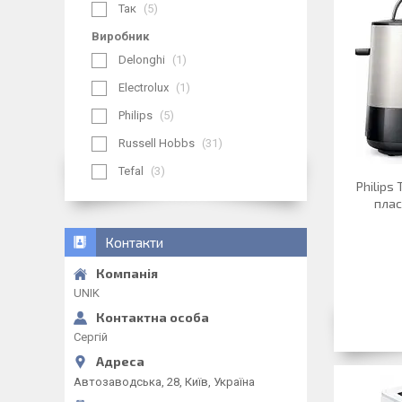
Так
5
Виробник
Delonghi
1
Electrolux
1
Philips
5
Russell Hobbs
31
Tefal
3
Philips 
плас
Контакти
UNIK
Сергій
Автозаводська, 28, Київ, Україна