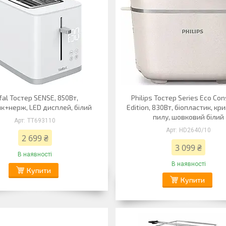
fal Тостер SENSE, 850Вт,
Philips Тостер Series Eco Co
к+нерж, LED дисплей, білий
Edition, 830Вт, біопластик, кр
пилу, шовковий білий
TT693110
HD2640/10
2 699 ₴
3 099 ₴
В наявності
В наявності
Купити
Купити