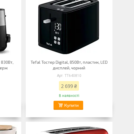
, 830Вт,
Tefal Тостер Digital, 850Вт, пластик, LED
нерж
дисплей, чорний
TT640810
2 699 ₴
В наявності
Купити