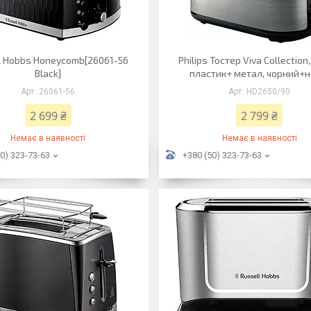
l Hobbs Honeycomb[26061-56
Philips Тостер Viva Collection,
Black]
пластик+ метал, чорний+
26061-56
HD2650/90
2 699 ₴
2 799 ₴
Немає в наявності
Немає в наявності
0) 323-73-63
+380 (50) 323-73-63