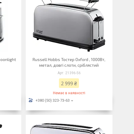
oonlight
Russell Hobbs Тостер Oxford , 1000Вт,
метал, довгі слоти, сріблястий
21396-56
2 999 ₴
Немає в наявності
+380 (50) 323-73-63