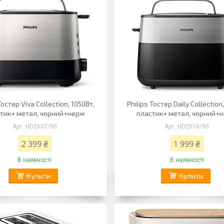
Тостер Viva Collection, 1050Вт,
Philips Тостер Daily Collection
тик+ метал, чорний+нерж
пластик+ метал, чорний+
HD2637/90
HD2516/90
2 399 ₴
1 999 ₴
В наявності
В наявності
Купити
Купити