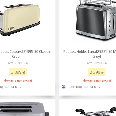
Hobbs Colours[21395-56 Classic
Russell Hobbs Luna[23221-56 M
Cream]
Grey]
21395-56
23221-56
3 399 ₴
2 399 ₴
Немає в наявності
Немає в наявності
0) 323-73-63
+380 (50) 323-73-63