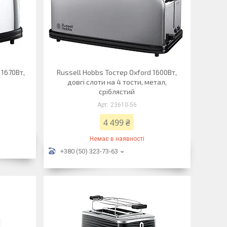
 1670Вт,
Russell Hobbs Тостер Oxford 1600Вт,
довгі слоти на 4 тости, метал,
сріблястий
23610-56
4 499 ₴
Немає в наявності
+380 (50) 323-73-63