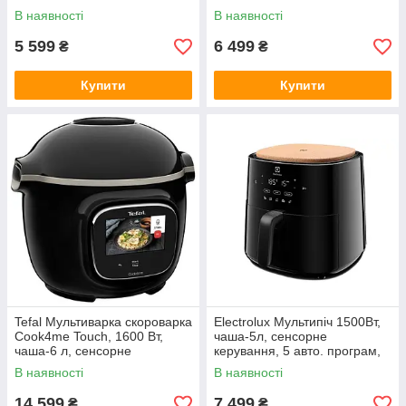
В наявності
В наявності
5 599
6 499
₴
₴
Купити
Купити
Tefal Мультиварка скороварка
Electrolux Мультипіч 1500Вт,
Cook4me Touch, 1600 Вт,
чаша-5л, сенсорне
чаша-6 л, сенсорне
керування, 5 авто. програм,
керування, 13 програм,
пластик, чорний
В наявності
В наявності
управ. смартф., метал,
пластик,
14 599
7 499
₴
₴