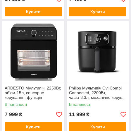
Купити
Купити
ARDESTO Мультипіч, 2250Вт,
Philips Мультипіч Ovi Combi
об'єм-15л, сенсорне
Connected, 2200Вт,
керування, функція
чаша-8.3л, механічне керув.,
приготування на пару, 40-
22 авто. програм, пластик,
В наявності
В наявності
220°C, метал/пластик, біло-
чорний
чорний
7 999
11 999
₴
₴
Купити
Купити