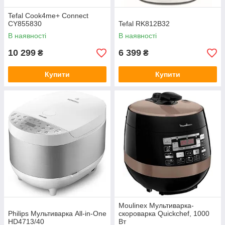
Tefal Cook4me+ Connect
CY855830
Tefal RK812B32
В наявності
В наявності
10 299
6 399
₴
₴
Купити
Купити
Moulinex Мультиварка-
Philips Мультиварка All-in-One
скороварка Quickchef, 1000
HD4713/40
Вт