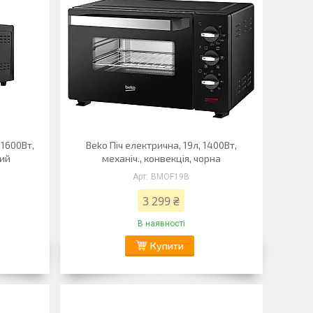
 1600Вт,
Beko Піч електрична, 19л, 1400Вт,
ний
механіч., конвекція, чорна
BMOF19B
3 299 ₴
В наявності
Купити