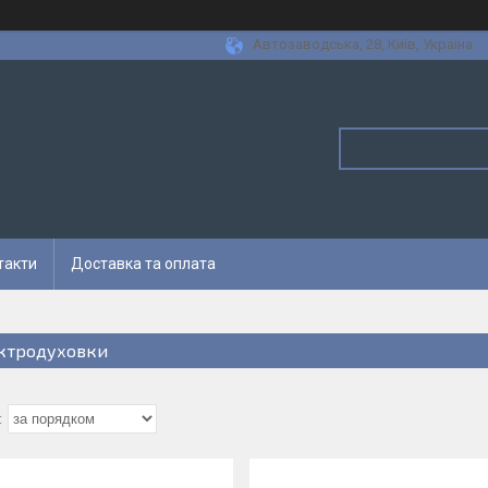
Автозаводська, 28, Київ, Україна
такти
Доставка та оплата
ктродуховки