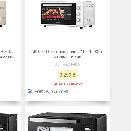
R, 48л,
ARDESTO Піч електрична, 48л, 1600Вт,
кремовий
механіч., білий
MEO-F48W
3 299 ₴
Немає в наявності
+380 (50) 323-73-63