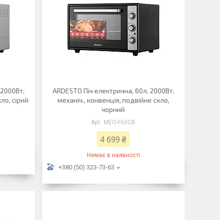
 2000Вт,
ARDESTO Піч електрична, 60л, 2000Вт,
кло, сірий
механіч., конвенція, подвійне скло,
чорний
MEO-F60CB
4 699 ₴
Немає в наявності
+380 (50) 323-73-63