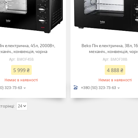
іч електрична, 45л, 2000Вт,
Beko Піч електрична, 38л, 1
ханіч., конвекція, чорна
механіч., конвекція, чор
BMOF45B
BMOF38B
5 999 ₴
4 888 ₴
Немає в наявності
Немає в наявності
0) 323-73-63
+380 (50) 323-73-63