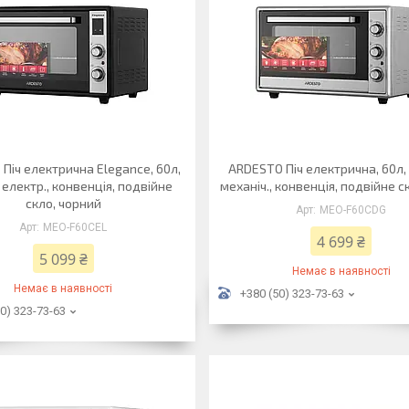
Піч електрична Elegance, 60л,
ARDESTO Піч електрична, 60л,
 електр., конвенція, подвійне
механіч., конвенція, подвійне с
скло, чорний
MEO-F60CDG
MEO-F60CEL
4 699 ₴
5 099 ₴
Немає в наявності
Немає в наявності
+380 (50) 323-73-63
0) 323-73-63