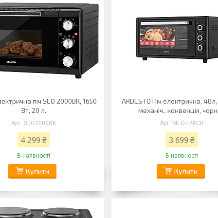
лектрична піч SEO 2000BK, 1650
ARDESTO Піч електрична, 48л,
Вт, 20 л.
механіч., конвенція, чор
SEO2000BK
MEO-F48CB
4 299 ₴
3 699 ₴
В наявності
В наявності
Купити
Купити