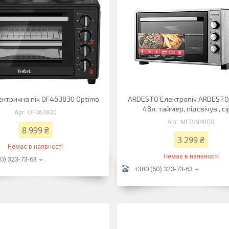
ектрична піч OF463830 Optimo
ARDESTO Електропіч ARDESTO 
48л, таймер, підсвічув., с
OF463830
MEO-N48GR
8 999 ₴
3 299 ₴
Немає в наявності
Немає в наявності
0) 323-73-63
+380 (50) 323-73-63