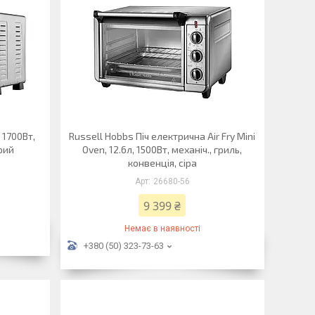
1700Вт,
Russell Hobbs Піч електрична Air Fry Mini
ірий
Oven, 12.6л, 1500Вт, механіч., гриль,
конвенція, сіра
26680-56
9 399 ₴
Немає в наявності
+380 (50) 323-73-63