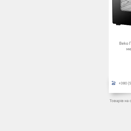
Beko П
ме
+380 (5