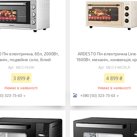
 Піч електрична, 60л, 2000Вт,
ARDESTO Піч електрична Line-
ніч., подвійне скло, білий
1600Вт, механіч., конвенція, 
MEO-F60W
MEO-F48CRLR
3 899 ₴
4 899 ₴
Немає в наявності
Немає в наявності
0) 323-73-63
+380 (50) 323-73-63