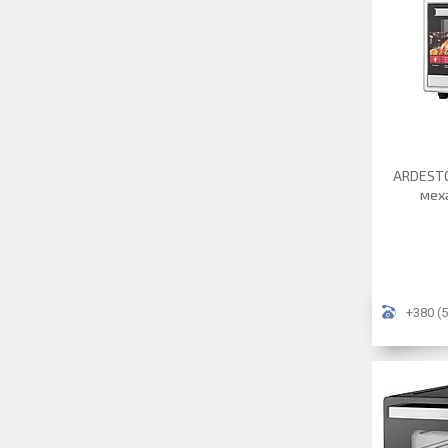
ARDESTO
меха
+380 (5