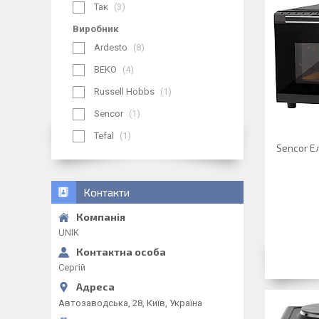
Так
3
Виробник
Ardesto
8
BEKO
4
Russell Hobbs
1
Sencor
1
Tefal
1
Sencor Е
Контакти
UNIK
Сергій
Автозаводська, 28, Київ, Україна