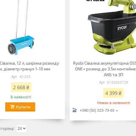
 Сівалка, 12 л, ширина розкиду
Ryobi Сівалка акумуляторна OS
м, діаметр гранул 1-10 мм
ONE+ розкид до 3.5м контейне
АКБ та ЗП
42-205
5133003729
2 668 ₴
4 399 ₴
В наявності
Немає в наявності
Купити
+380 (50) 323-73-63