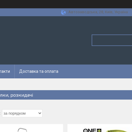
Автозаводська, 28, Київ, Україна
такти
Доставка та оплата
алки, розкидачі