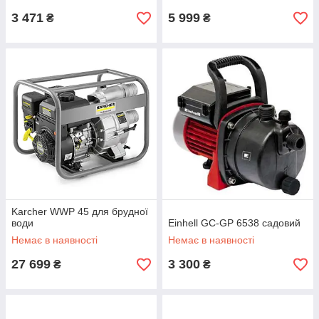
3 471
5 999
₴
₴
Karcher WWP 45 для брудної
води
Einhell GC-GP 6538 садовий
Немає в наявності
Немає в наявності
27 699
3 300
₴
₴