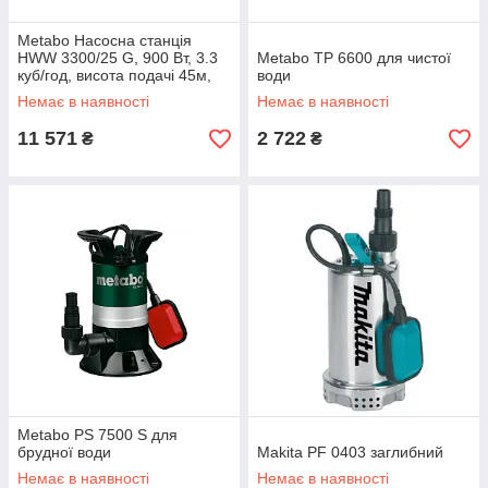
Metabo Насосна станція
HWW 3300/25 G, 900 Вт, 3.3
Metabo TP 6600 для чистої
куб/год, висота подачі 45м,
води
всмоктування до 8 м,
Немає в наявності
Немає в наявності
ресивер 24л 16.2 кг
11 571
2 722
₴
₴
Metabo PS 7500 S для
брудної води
Makita PF 0403 заглибний
Немає в наявності
Немає в наявності