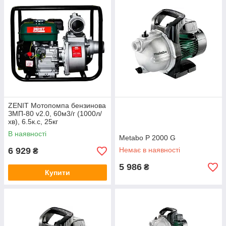
ZENIT Мотопомпа бензинова
ЗМП-80 v2.0, 60м3/г (1000л/
хв), 6.5к.с, 25кг
В наявності
Metabo P 2000 G
6 929
Немає в наявності
₴
5 986
₴
Купити