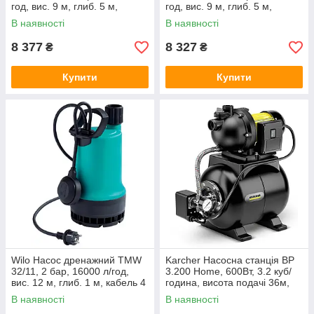
год, вис. 9 м, глиб. 5 м,
год, вис. 9 м, глиб. 5 м,
кабель 10 м, 0,65 кВт, 230 V
кабель 10 м, 0,75 кВт, 230 V
В наявності
В наявності
8 377
8 327
₴
₴
Купити
Купити
Wilo Насос дренажний TMW
Karcher Насосна станція BP
32/11, 2 бар, 16000 л/год,
3.200 Home, 600Вт, 3.2 куб/
вис. 12 м, глиб. 1 м, кабель 4
година, висота подачі 36м,
м, 0,55 кВт, 230 V
висота всмоктування 8 м,
В наявності
В наявності
10.5 кг