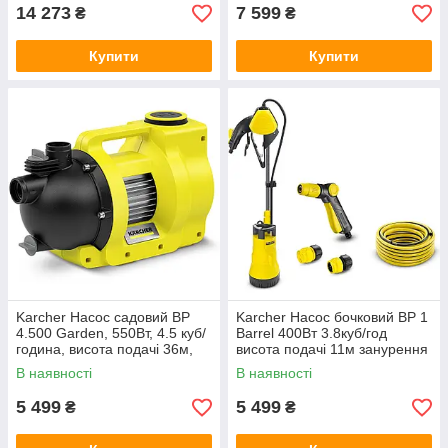
14 273
7 599
₴
₴
Купити
Купити
Karcher Насос садовий BP
Karcher Насос бочковий BP 1
4.500 Garden, 550Вт, 4.5 куб/
Barrel 400Вт 3.8куб/год
година, висота подачі 36м,
висота подачі 11м занурення
висота всмоктування 8 м, 6.4
7м 4.6кг
В наявності
В наявності
кг
5 499
5 499
₴
₴