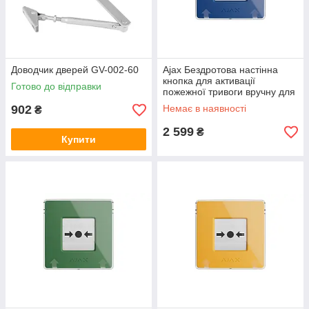
Доводчик дверей GV-002-60
Ajax Бездротова настінна
кнопка для активації
Готово до відправки
пожежної тривоги вручну для
житлових об'єктів Manual Call
902
Немає в наявності
₴
Point, jeweller,
2 599
₴
Купити