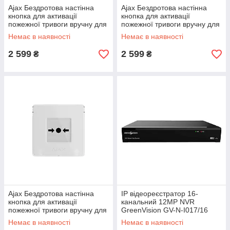
Ajax Бездротова настінна
Ajax Бездротова настінна
кнопка для активації
кнопка для активації
пожежної тривоги вручну для
пожежної тривоги вручну для
житлових об'єктів Manual Call
житлових об'єктів Manual Call
Немає в наявності
Немає в наявності
Point, jeweller,
Point, jeweller,
2 599
2 599
₴
₴
Ajax Бездротова настінна
IP відеореєстратор 16-
кнопка для активації
канальний 12MP NVR
пожежної тривоги вручну для
GreenVision GV-N-I017/16
житлових об'єктів Manual Call
Немає в наявності
Немає в наявності
Point, jeweller,