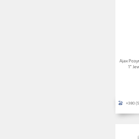
Ajax Роз
1" Je
+380 (5