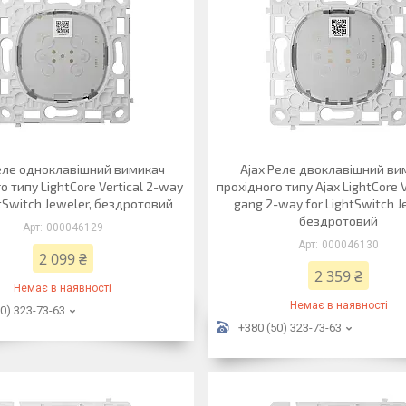
еле одноклавішний вимикач
Ajax Реле двоклавішний ви
о типу LightCore Vertical 2-way
прохідного типу Ajax LightCore V
htSwitch Jeweler, бездротовий
gang 2-way for LightSwitch J
бездротовий
000046129
000046130
2 099 ₴
2 359 ₴
Немає в наявності
Немає в наявності
0) 323-73-63
+380 (50) 323-73-63