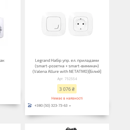
пак
Legrand Набір упр. ел. приладами
(smart-розетка + smart-вимикач)
(Valena Allure with NETATMO)[Білий]
752554
3 076 ₴
Немає в наявності
+380 (50) 323-73-63