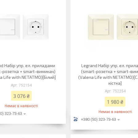
nd Набір упр. ел. приладами
Legrand Набір упр. ел. при
t-розетка + smart-вимикач)
(smart-розетка + smart-ви
a Life with NETATMO)[Білий]
(Valena Life with NETATMO)[
кістка]
752154
752254
3 076 ₴
1 980 ₴
Немає в наявності
Немає в наявності
0) 323-73-63
+380 (50) 323-73-63