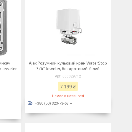
микач
Ajax Розумний кульовий кран WaterStop
h Jeweler,
3/4" Jeweler, бездротовий, білий
000029712
7 199 ₴
Немає в наявності
+380 (50) 323-73-63