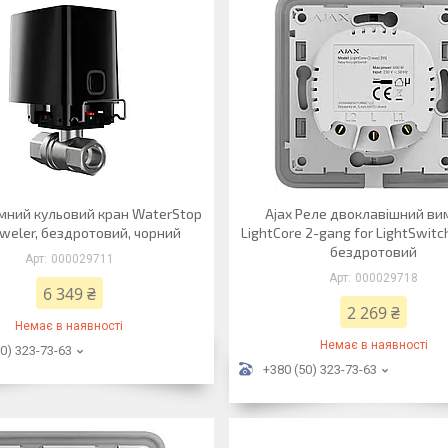
умний кульовий кран WaterStop
Ajax Реле двоклавішний ви
eweler, бездротовий, чорний
LightCore 2-gang for LightSwitc
бездротовий
000029711
000029718
6 349 ₴
2 269 ₴
Немає в наявності
Немає в наявності
0) 323-73-63
+380 (50) 323-73-63