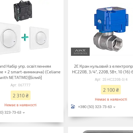
and Набір упр. освітленням
2E Кран кульовий з електроп
ле + 2 smart-вимикача) (Celiane
HC220B, 3/4", 220В, 5Вт, 10 (16) 
with NETATMO)[Білий]
2E-HC220B-3/4
067777
2 100 ₴
2 310 ₴
Немає в наявності
Немає в наявності
+380 (50) 323-73-63
0) 323-73-63