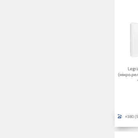
Legr
(мікро.ре
+380 (5