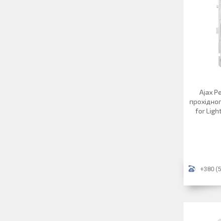
Ajax Р
прохідног
for Lig
+380 (5