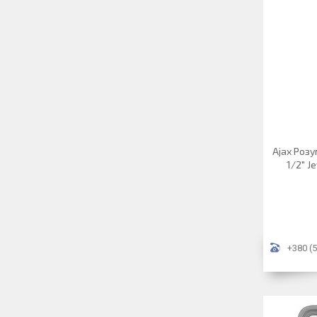
Ajax Роз
1/2" J
+380 (5