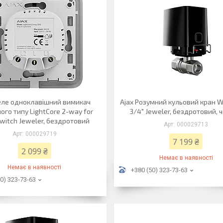
еле одноклавішний вимикач
Ajax Розумний кульовий кран 
ого типу LightCore 2-way for
3/4" Jeweler, бездротовий, 
Switch Jeweler, бездротовий
000029713
000029719
7 199 ₴
2 099 ₴
Немає в наявності
Немає в наявності
+380 (50) 323-73-63
0) 323-73-63