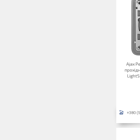
Ajax Р
прохідн
Light
+380 (5