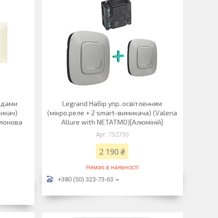
ладами
Legrand Набір упр. освітленням
микач)
(мікро.реле + 2 smart-вимикача) (Valena
Слонова
Allure with NETATMO)[Алюміній]
752750
2 190 ₴
Немає в наявності
+380 (50) 323-73-63