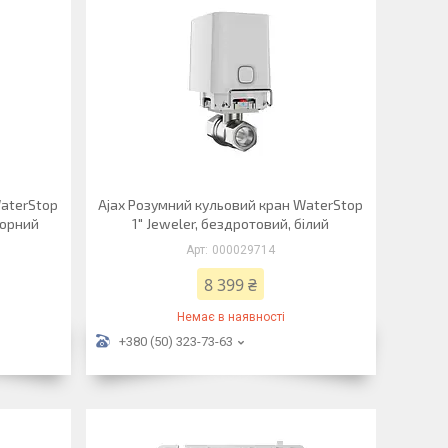
WaterStop
Ajax Розумний кульовий кран WaterStop
чорний
1" Jeweler, бездротовий, білий
000029714
8 399 ₴
Немає в наявності
+380 (50) 323-73-63