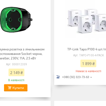
зумна розетка з лічильником
TP-Link Tapo P100 4 шт/
оспоживання Socket чорна,
TAPO-P100-4-PACK
weller, 230V, 11А, 2.5 кВт
1 899 ₴
000012339
Немає в наявності
2 149 ₴
+380 (50) 323-73-63
В наявності
Купити