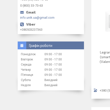
0 (800) 33-73-63
info.unik.ua@gmail.com
+380503237363
Графік роботи
Legra
Понеділок
09:00
17:00
(smar
Вівторок
09:00
17:00
(Valen
Середа
09:00
17:00
Четвер
09:00
17:00
Пʼятниця
09:00
17:00
Субота
Вихідний
Неділя
Вихідний
+380 (5