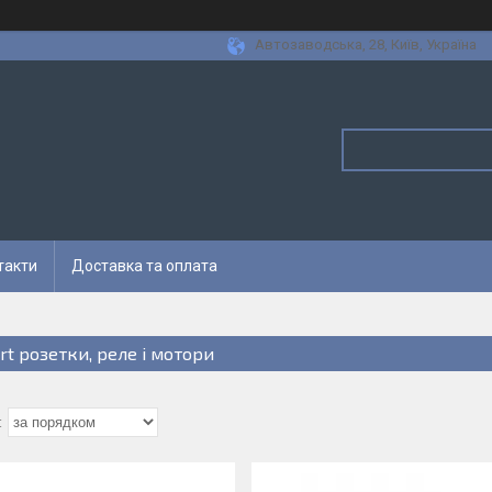
Автозаводська, 28, Київ, Україна
такти
Доставка та оплата
rt розетки, реле і мотори