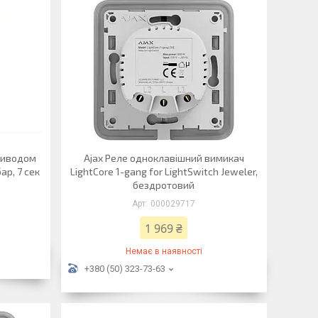
риводом
Ajax Реле одноклавішний вимикач
бар, 7 сек
LightCore 1-gang for LightSwitch Jeweler,
бездротовий
000029717
1 969 ₴
Немає в наявності
+380 (50) 323-73-63