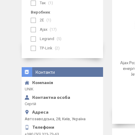
Так
1
Виробник
2E
1
Ajax
17
Legrand
5
TP-Link
2
Ajax Ро
енерг
Контакти
Je
UNIK
Сергій
Автозаводська, 28, Київ, Україна
+380 (50) 323-73-63