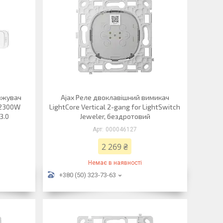
овжувач
Ajax Реле двоклавішний вимикач
 2300W
LightCore Vertical 2-gang for LightSwitch
3.0
Jeweler, бездротовий
000046127
2 269 ₴
Немає в наявності
+380 (50) 323-73-63