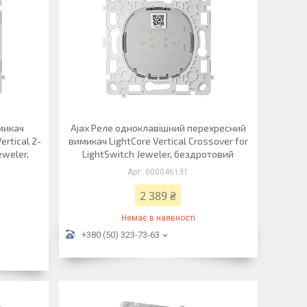
микач
Ajax Реле одноклавішний перехресний
ertical 2-
вимикач LightCore Vertical Crossover for
eweler,
LightSwitch Jeweler, бездротовий
000046131
2 389 ₴
Немає в наявності
+380 (50) 323-73-63