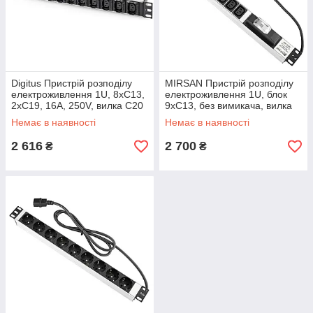
Digitus Пристрій розподілу
MIRSAN Пристрій розподілу
електроживлення 1U, 8xC13,
електроживлення 1U, блок
2xC19, 16A, 250V, вилка C20
9хC13, без вимикача, вилка
Schuko, алюмінієвий корпус,
Немає в наявності
Немає в наявності
кабель 1.8 м
2 616
2 700
₴
₴