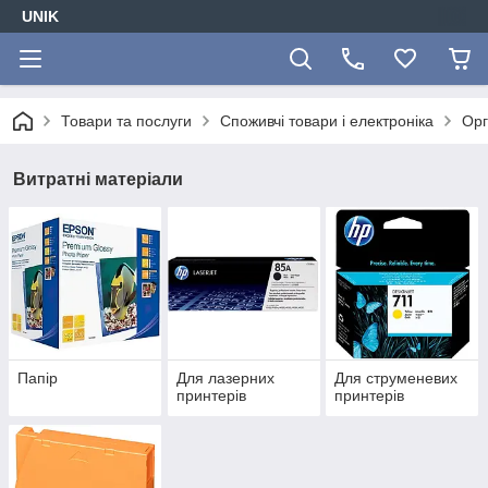
UNIK
Товари та послуги
Споживчі товари і електроніка
Орг
Витратні матеріали
Папір
Для лазерних
Для струменевих
принтерів
принтерів