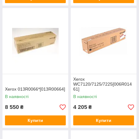
Xerox
WC7120/7125/7225[006R014
Xerox 013R0066*[013R00664]
61]
В наявності
В наявності
8 550
4 205
₴
₴
Купити
Купити