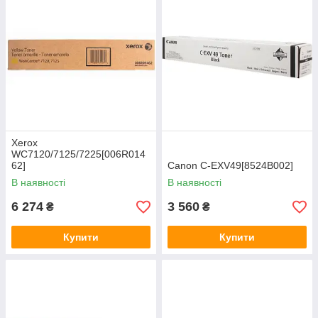
Xerox
WC7120/7125/7225[006R014
62]
Canon C-EXV49[8524B002]
В наявності
В наявності
6 274
3 560
₴
₴
Купити
Купити