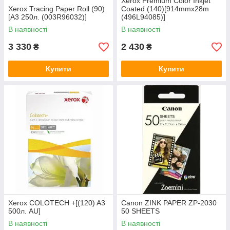
Xerox Premium Color Inkjet
Xerox Tracing Paper Roll (90)
Coated (140)[914mmx28m
[A3 250л. (003R96032)]
(496L94085)]
В наявності
В наявності
3 330
2 430
₴
₴
Купити
Купити
Xerox COLOTECH +[(120) A3
Canon ZINK PAPER ZP-2030
500л. AU]
50 SHEETS
В наявності
В наявності