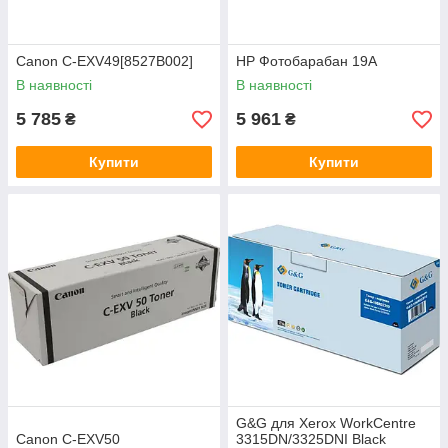
Canon C-EXV49[8527B002]
HP Фотобарабан 19A
В наявності
В наявності
5 785
5 961
₴
₴
Купити
Купити
G&G для Xerox WorkCentre
Canon C-EXV50
3315DN/3325DNI Black