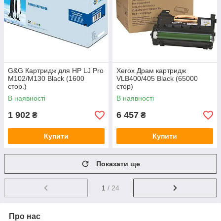
G&G Картридж для HP LJ Pro
Xerox Драм картридж
M102/M130 Black (1600
VLB400/405 Black (65000
стор.)
стор)
В наявності
В наявності
1 902
6 457
₴
₴
Купити
Купити
Показати ще
1
/ 24
Про нас