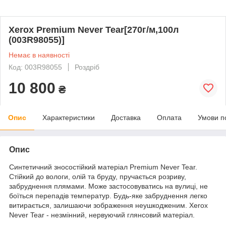
Xerox Premium Never Tear[270г/м,100л
(003R98055)]
Немає в наявності
Код: 003R98055
Роздріб
10 800
₴
Опис
Характеристики
Доставка
Оплата
Умови п
Опис
Синтетичний зносостійкий матеріал Premium Never Tear.
Стійкий до вологи, олій та бруду, пручається розриву,
забруднення плямами. Може застосовуватись на вулиці, не
боїться перепадів температур. Будь-яке забруднення легко
витирається, залишаючи зображення неушкодженим. Xerox
Never Tear - незмінний, нервуючий глянсовий матеріал.