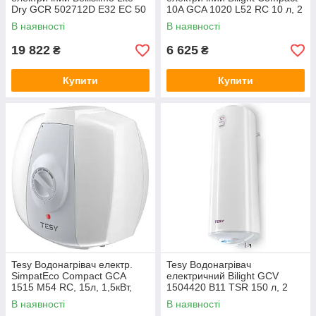
Dry GCR 502712D E32 EC 50
10A GCA 1020 L52 RC 10 л, 2
л, 1.2 кВт, сухий тен, плаский,
кВт, над мийкою
В наявності
В наявності
універсальний монтаж,
19 822
6 625
₴
₴
Купити
Купити
Tesy Водонагрівач електр.
Tesy Водонагрівач
SimpatEco Compact GCA
електричний Bilight GCV
1515 M54 RC, 15л, 1,5кВт,
1504420 B11 TSR 150 л, 2
монтаж над мийкою, мех.
кВт, круглий, мех. керування,
В наявності
В наявності
кер-ння, B, білий
Болгарія, C