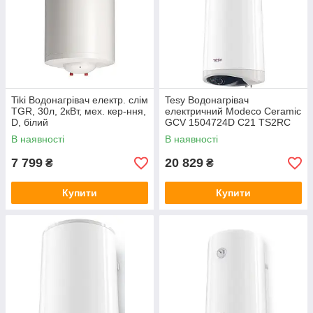
Tiki Водонагрівач електр. слім
Tesy Водонагрівач
TGR, 30л, 2кВт, мех. кер-ння,
електричний Modeco Ceramic
D, білий
GCV 1504724D C21 TS2RC
150 л, 2.4 кВт, сухий тен
В наявності
В наявності
7 799
20 829
₴
₴
Купити
Купити