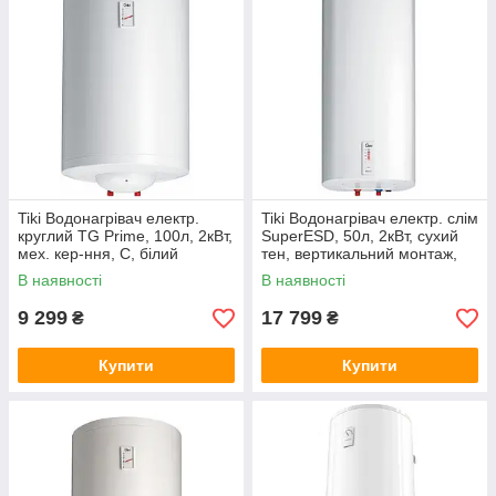
Tiki Водонагрівач електр.
Tiki Водонагрівач електр. слім
круглий TG Prime, 100л, 2кВт,
SuperESD, 50л, 2кВт, сухий
мех. кер-ння, C, білий
тен, вертикальний монтаж,
електр. кер-ння, B, білий
В наявності
В наявності
9 299
17 799
₴
₴
Купити
Купити