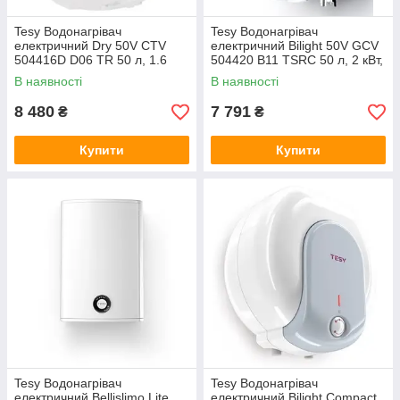
Tesy Водонагрівач
Tesy Водонагрівач
електричний Dry 50V CTV
електричний Bilight 50V GCV
504416D D06 TR 50 л, 1.6
504420 B11 TSRC 50 л, 2 кВт,
кВт, сухий тен, круглий, мех.
круглий
В наявності
В наявності
керування, Болгарія, C
8 480
7 791
₴
₴
Купити
Купити
Tesy Водонагрівач
Tesy Водонагрівач
електричний Bellislimo Lite
електричний Bilight Compact