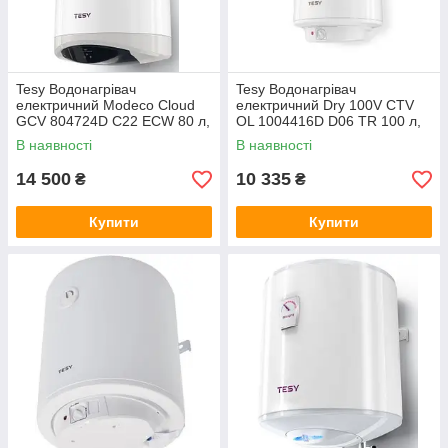
Tesy Водонагрівач
Tesy Водонагрівач
електричний Modeco Cloud
електричний Dry 100V CTV
GCV 804724D C22 ECW 80 л,
OL 1004416D D06 TR 100 л,
2.4 кВт, сухий тен, Wi-Fi
1.6 кВт, сухий тен, круглий,
В наявності
В наявності
мех. керування, Болгарія, C
14 500
10 335
₴
₴
Купити
Купити