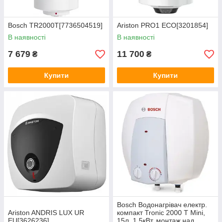
Bosch TR2000T[7736504519]
Ariston PRO1 ECO[3201854]
В наявності
В наявності
7 679
11 700
₴
₴
Купити
Купити
Bosch Водонагрівач електр.
Ariston ANDRIS LUX UR
компакт Tronic 2000 T Mini,
EU[3626236]
15л, 1,5кВт, монтаж над