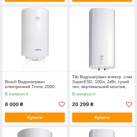
Tiki Водонагрівач електр. слім
Bosch Водонагрівач
SuperESD, 100л, 2кВт, сухий
електричний Tronic 2000
тен, вертикальний монтаж,
електр. кер-ння, C, білий
В наявності
В наявності
8 000
20 299
₴
₴
Купити
Купити