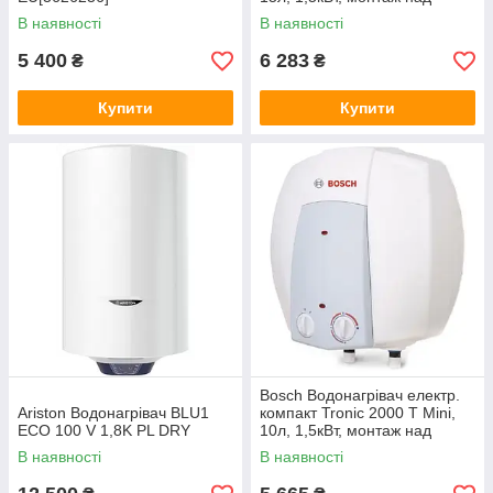
мийкою, мех. кер-ння, B,
В наявності
В наявності
білий
5 400
6 283
₴
₴
Купити
Купити
Bosch Водонагрівач електр.
Ariston Водонагрівач BLU1
компакт Tronic 2000 T Mini,
ECO 100 V 1,8K PL DRY
10л, 1,5кВт, монтаж над
мийкою, мех. кер-ння, B,
В наявності
В наявності
білий