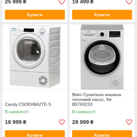
25 999
19 499
₴
₴
Купити
Купити
Beko Сушильна машина
тепловий насос, 9кг
Candy CSOEH8A2TE-S
B5T69233
В наявності
В наявності
18 999
28 999
₴
₴
Купити
Купити