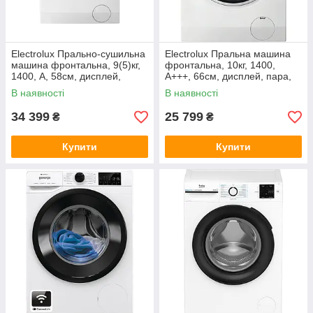
Electrolux Прально-сушильна
Electrolux Пральна машина
машина фронтальна, 9(5)кг,
фронтальна, 10кг, 1400,
1400, А, 58см, дисплей,
A+++, 66см, дисплей, пара,
пара, інвертор, білий
інвертор, universaldose, білий
В наявності
В наявності
34 399
25 799
₴
₴
Купити
Купити