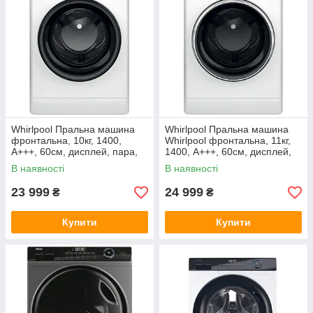
Whirlpool Пральна машина
Whirlpool Пральна машина
фронтальна, 10кг, 1400,
Whirlpool фронтальна, 11кг,
A+++, 60см, дисплей, пара,
1400, A+++, 60см, дисплей,
інвертор, люк чорний, білий
пара, інвертор, люк чорний,
В наявності
В наявності
білий
23 999
24 999
₴
₴
Купити
Купити