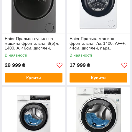
Haier Прально-сушильна
Haier Пральна машина
машина фронтальна, 8(5)кг,
фронтальна, 7кг, 1400, A+++,
1400, A, 46см, дисплей,
44см, дисплей, пара,
пара, інвертор, люк чорний,
інвертор, люк чорний,
В наявності
В наявності
прямий привід, cріблястий
прямий привід, білий
29 999
17 999
₴
₴
Купити
Купити