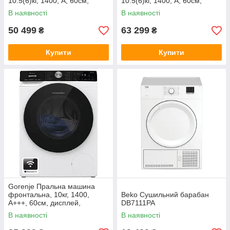
10.5(6)кг, 1400, A, 60см,
10.5(6)кг, 1400, А, 60см,
дисплей, інвертор, білий
дисплей, i-Dos, інвертор,
В наявності
В наявності
пара, білий
50 499
63 299
₴
₴
Купити
Купити
Gorenje Пральна машина
фронтальна, 10кг, 1400,
Beko Сушильний барабан
A+++, 60см, дисплей,
DB7111PA
інвертор, пара, Wi-Fi,
В наявності
В наявності
підсвітка барабану, білий