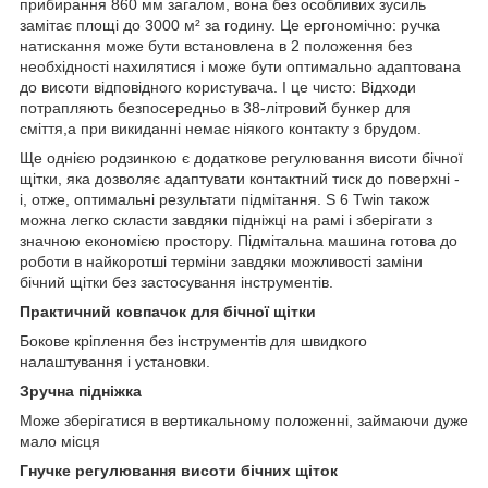
прибирання 860 мм загалом, вона без особливих зусиль
замітає площі до 3000 м² за годину. Це ергономічно: ручка
натискання може бути встановлена в 2 положення без
необхідності нахилятися і може бути оптимально адаптована
до висоти відповідного користувача. І це чисто: Відходи
потрапляють безпосередньо в 38-літровий бункер для
сміття,а при викиданні немає ніякого контакту з брудом.
Ще однією родзинкою є додаткове регулювання висоти бічної
щітки, яка дозволяє адаптувати контактний тиск до поверхні -
і, отже, оптимальні результати підмітання. S 6 Twin також
можна легко скласти завдяки підніжці на рамі і зберігати з
значною економією простору. Підмітальна машина готова до
роботи в найкоротші терміни завдяки можливості заміни
бічний щітки без застосування інструментів.
Практичний ковпачок для бічної щітки
Бокове кріплення без інструментів для швидкого
налаштування і установки.
Зручна підніжка
Може зберігатися в вертикальному положенні, займаючи дуже
мало місця
Гнучке регулювання висоти бічних щіток