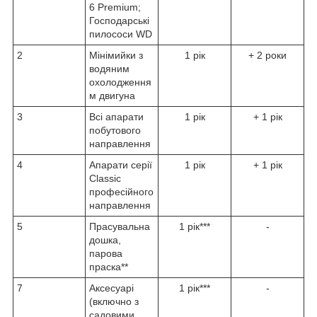
6 Premium;
Господарські
пилососи WD
2
Мінімийки з
1 рік
+ 2 роки
водяним
охолодження
м двигуна
3
Всі апарати
1 рік
+ 1 рік
побутового
направлення
4
Апарати серії
1 рік
+ 1 рік
Classic
професійного
направлення
5
Прасувальна
1 рік***
-
дошка,
парова
праска**
7
Аксесуарі
1 рік***
-
(включно з
садовими