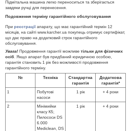
Підмітальна машина легко переноситься та зберігається
завдяки ручці для перенесення.
Подовження терміну гарантійного обслуговування
При
реєстрації
апарату, що має гарантійний термін 12
місяців, на сайті www.karcher.ua покупець отримує сертифікат,
що дає право на додатковий строк гарантійного
обслуговування.
Увага!
Продовження гарантії можливе
тільки для фізичних
осіб
. Якщо апарат був придбаний юридичною особою,
гарантія становить 1 рік без можливості продовження
гарантійного терміну.
№
Техніка
Стандартна
Додаткова
гарантія
гарантія*
1
Побутові
1 рік
+ 4 роки
насоси
2
Мінімийки
1 рік
+ 4 роки
класу К5;
Пилососи DS
6.000
Mediclean, DS