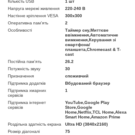
Кількість USB
1 шт
Напруга мережі живлення
220-240 В
Настінне кріплення VESA
300х300
Оперативна пам'ять
2
Особливості
Таймер сну,Миттєве
ввімкнення,Автоматичне
вимкнення,Керування зі
смартфона/
планшета,Chromecast & T-
cast
Постійна пам'ять
26.2
Потужність звуку
30
Призначення
споживчий
Підтримка додатків
Вбудований браузер
Підтримка хмарних
1
сервісів
Підтримка інтернет
YouTube,Google Play
сервісів
Store,Google
Home,Netflix,TCL Home,Alexa
Smart Home,Amazon Prime
Роздільна здатність екрана
Ultra HD (3840x2160)
Розмір діагоналі
75