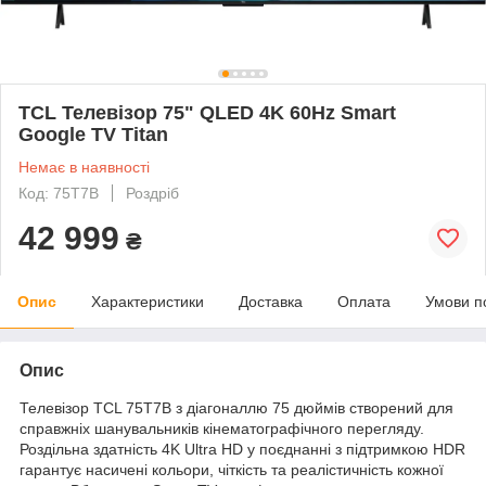
TCL Телевізор 75" QLED 4K 60Hz Smart
Google TV Titan
Немає в наявності
Код: 75T7B
Роздріб
42 999
₴
Опис
Характеристики
Доставка
Оплата
Умови п
Опис
Телевізор TCL 75T7B з діагоналлю 75 дюймів створений для
справжніх шанувальників кінематографічного перегляду.
Роздільна здатність 4K Ultra HD у поєднанні з підтримкою HDR
гарантує насичені кольори, чіткість та реалістичність кожної