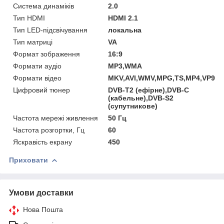
Система динаміків
2.0
Тип HDMI
HDMI 2.1
Тип LED-підсвічування
локальна
Тип матриці
VA
Формат зображення
16:9
Формати аудіо
MP3,WMA
Формати відео
MKV,AVI,WMV,MPG,TS,MP4,VP9,
Цифровий тюнер
DVB-T2 (ефірне),DVB-C
(кабельне),DVB-S2
(супутникове)
Частота мережі живлення
50 Гц
Частота розгортки, Гц
60
Яскравість екрану
450
Приховати
Умови доставки
Нова Пошта