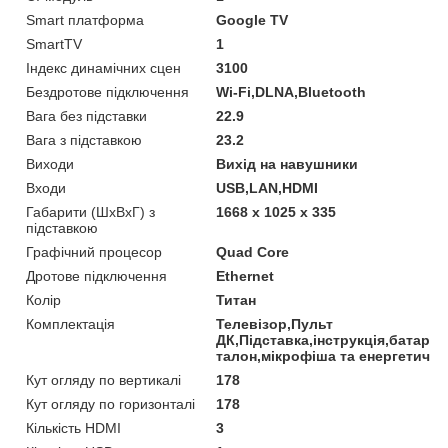
Smart платформа
Google TV
SmartTV
1
Індекс динамічних сцен
3100
Бездротове підключення
Wi-Fi,DLNA,Bluetooth
Вага без підставки
22.9
Вага з підставкою
23.2
Виходи
Вихід на навушники
Входи
USB,LAN,HDMI
Габарити (ШхВхГ) з
1668 x 1025 x 335
підставкою
Графічний процесор
Quad Core
Дротове підключення
Ethernet
Колір
Титан
Комплектація
Телевізор,Пульт
ДК,Підставка,інструкція,батарей
талон,мікрофіша та енергетична
Кут огляду по вертикалі
178
Кут огляду по горизонталі
178
Кількість HDMI
3