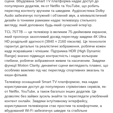
сцени. Вбудована Smart TV платформа надає доступ до
популярних додатків, як-от Netflix та YouTube, що робить
перегляд контенту зручним та швидким. Аудіосистема Dolby
Audio забезпечує потужний і об’ємний звук, а мінімалістичний
дизайн із тонкими рамками надає телевізору стильного
вигляду, який доповнює будь-який сучасний інтер'єр.
TCL 75T7B — це телевізор із великим 75-дюймовим екраном,
який пропонує захопливий досвід перегляду завдяки 4K Ultra
HD роздільній здатності (3840 × 2160 пікселів). Ця технологія
гарантує детальні та реалістичні зображення, роблячи кожен
кадр яскравішим і чіткішим. Підтримка HDR (High Dynamic
Range) значно підвищує контрастність і надає кольорам
глибини, роблячи зображення живим та насиченим. Завдяки
функції Motion Clarity, динамічні сцени виглядають плавно, що
особливо важливо під час перегляду спортивних змагань та
екшн-фільмів.
Телевізор оснащений Smart TV платформою, яка надає
користувачам доступ до популярних стрімінгових сервісів, як-
от Netflix, YouTube, а також багатьох інших додатків. Це
дозволяє без зайвих зусиль знайти та переглядати улюблений
контент онлайн. Завдяки інтуїтивному інтерфейсу,
користування телевізором стає простим та комфортним, а
вбудований Wi-Fi забезпечує швидке та стабільне