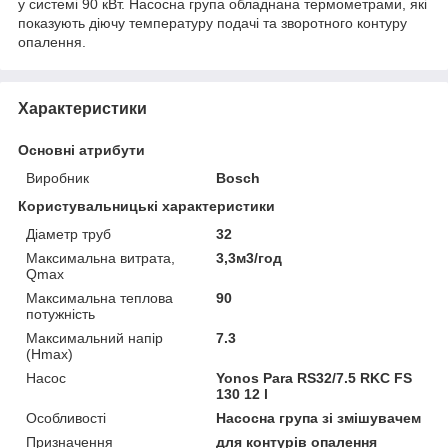
у системі 90 кВт. Насосна група обладнана термометрами, які
показують діючу температуру подачі та зворотного контуру
опалення.
Характеристики
Основні атрибути
Виробник
Bosch
Користувальницькі характеристики
Діаметр труб
32
Максимальна витрата,
3,3м3/год
Qmax
Максимальна теплова
90
потужність
Максимальний напір
7.3
(Hmax)
Насос
Yonos Para RS32/7.5 RKC FS
130 12 l
Особливості
Насосна група зі змішувачем
Призначення
для контурів опалення