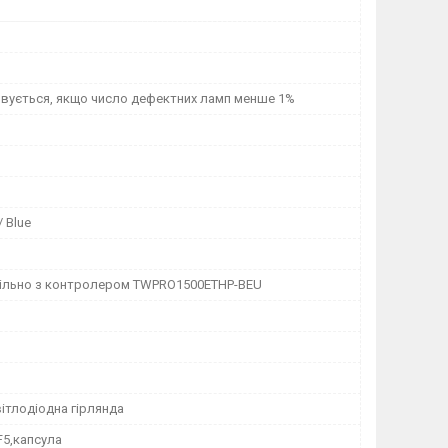
овується, якщо число дефектних ламп менше 1%
/ Blue
ільно з контролером TWPRO1500ETHP-BEU
ітлодіодна гірлянда
,F5,капсула