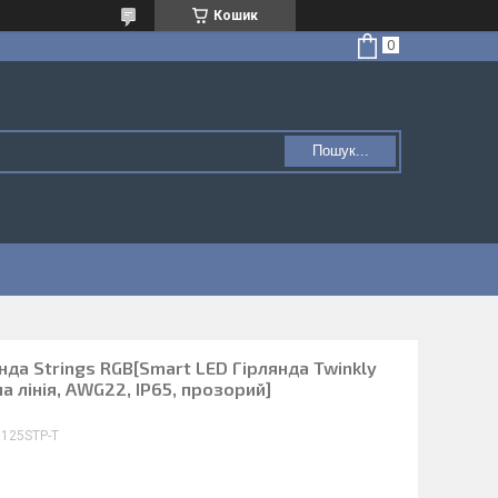
Кошик
Пошук...
нда Strings RGB[Smart LED Гірлянда Twinkly
на лінія, AWG22, IP65, прозорий]
X125STP-T