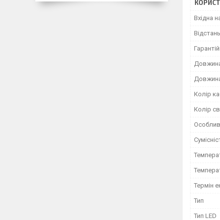
КОРИСТ
Вхідна н
Відстан
Гарантій
Довжина
Довжина
Колір к
Колір св
Особлив
Сумісніс
Темпера
Темпера
Термін е
Тип
Тип LED