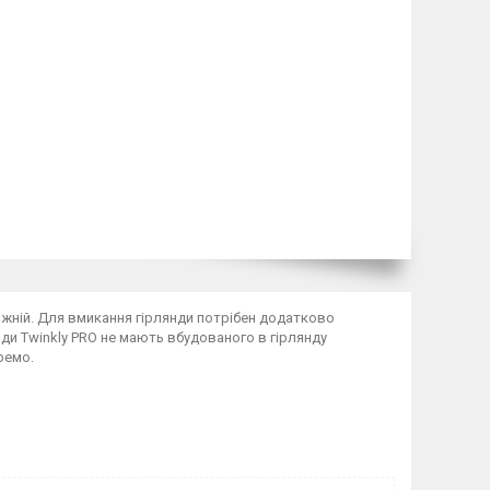
в кожній. Для вмикання гірлянди потрібен додатково
нди Twinkly PRO не мають вбудованого в гірлянду
ремо.