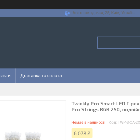
Автозаводська, 28, Київ, Україна
такти
Доставка та оплата
Twinkly Pro Smart LED Гірля
Pro Strings RGB 250, подвій
Немає в наявності
Код:
TWP-S-CA-2
6 078 ₴