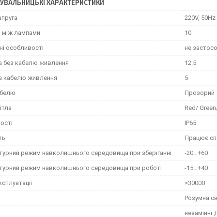
УВАЛЬНИЦЬКІ ХАРАКТЕРИСТИКИ
апруга
220V, 50Hz
ь між лампами
10
ні особливості
не застос
 без кабелю живлення
12.5
 кабелю живлення
5
абелю
Прозорий
ітла
Red/ Green
ості
IP65
ть
Працює сп
турний режим навколишнього середовища при зберіганні
-20...+60
турний режим навколишнього середовища при роботі
-15...+40
ксплуатації
>30000
Розумна св
незамінні 