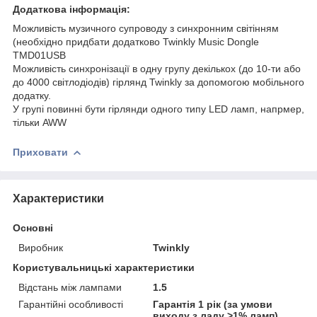
Додаткова інформація:
Можливість музичного супроводу з синхронним світінням
(необхідно придбати додатково Twinkly Music Dongle
TMD01USB
Можливість синхронізації в одну групу декількох (до 10-ти або
до 4000 світлодіодів) гірлянд Twinkly за допомогою мобільного
додатку.
У групі повинні бути гірлянди одного типу LED ламп, напрмер,
тільки AWW
Приховати
Характеристики
Основні
Виробник
Twinkly
Користувальницькі характеристики
Відстань між лампами
1.5
Гарантійні особливості
Гарантія 1 рік (за умови
виходу з ладу >1% ламп)