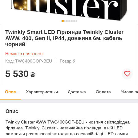
Twinkly Smart LED Гірлянда Twinkly Cluster
AWW, 400, Gen II, IP44, довжина 6м, кабель
чорний
Немає в наявності
Код: TWC400GOP-BEU
Роздріб
5 530
₴
Опис
Характеристики
Доставка
Оплата
Умови п
Опис
Twinkly Cluster AWW TWC400GOP-BEU - новітня світлодіодна
гірлянда. Twinkly. Cluster - незвичайна гірлянда, в ній LED
лампочки розташовані як голки на сосновій гілці. LED лампи