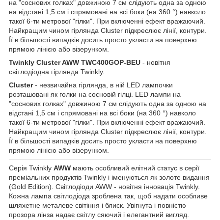
на "соснових голках" довжиною 7 см слідують одна за одною
на відстані 1,5 см і спрямовані на всі боки (на 360 °) навколо
такої 6-ти метрової "гілки". При включенні ефект вражаючий.
Найкращим чином гірлянда Cluster підкреслює лінії, контури.
Її в більшості випадків досить просто укласти на поверхню
прямою лінією або візерунком.
Twinkly Cluster AWW TWC400GOP-BEU
- новітня
світлодіодна гірлянда Twinkly.
Cluster
- незвичайна гірлянда, в ній LED лампочки
розташовані як голки на сосновій гілці. LED лампи на
"соснових голках" довжиною 7 см слідують одна за одною на
відстані 1,5 см і спрямовані на всі боки (на 360 °) навколо
такої 6-ти метрової "гілки". При включенні ефект вражаючий.
Найкращим чином гірлянда Cluster підкреслює лінії, контури.
Її в більшості випадків досить просто укласти на поверхню
прямою лінією або візерунком.
Серія Twinkly
AWW
мають особливий елітний статус в серії
преміальних продуктів Twinkly і іменуються як золоте видання
(Gold Edition). Світлодіоди AWW - новітня інновація Twinkly.
Кожна лампа світлодіода зроблена так, щоб надати особливе
шляхетне металеве світіння і блиск. Увігнута і повністю
прозора лінза надає світлу сяючий і елегантний вигляд.