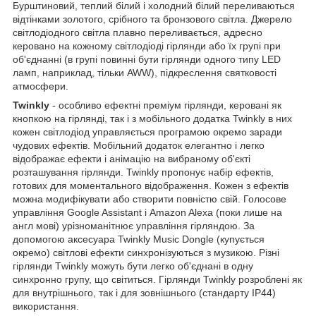
Бурштиновий, теплий білий і холодний білий переливаються
відтінками золотого, срібного та бронзового світла. Джерело
світлодіодного світла плавно переливається, адресно
керовано на кожному світлодіоді гірлянди або їх групі при
об'єднанні (в групі повинні бути гірлянди одного типу LED
ламп, наприклад, тільки AWW), підкреслення святковості
атмосфери.
Twinkly
- особливо ефектні преміум гірлянди, керовані як
кнопкою на гірлянді, так і з мобільного додатка Twinkly в них
кожен світлодіод управляється програмою окремо заради
чудових ефектів. Мобільний додаток елегантно і легко
відображає ефекти і анімацію на вибраному об'єкті
розташування гірлянди. Twinkly пропонує набір ефектів,
готових для моментального відображення. Кожен з ефектів
можна модифікувати або створити повністю свій. Голосове
управління Google Assistant і Amazon Alexa (поки лише на
англ мові) урізноманітнює управління гірляндою. За
допомогою аксесуара Twinkly Music Dongle (купується
окремо) світлові ефекти синхронізуються з музикою. Різні
гірлянди Тwinkly можуть бути легко об'єднані в одну
синхронно групу, що світиться. Гірлянди Twinkly розроблені як
для внутрішнього, так і для зовнішнього (стандарту IP44)
використання.