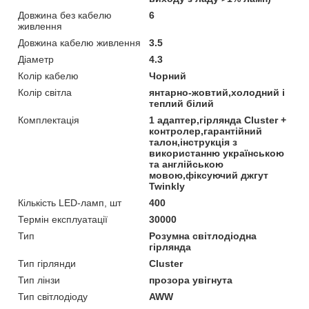
Довжина без кабелю
6
живлення
Довжина кабелю живлення
3.5
Діаметр
4.3
Колір кабелю
Чорний
Колір світла
янтарно-жовтий,холодний і
теплий білий
Комплектація
1 адаптер,гірлянда Cluster +
контролер,гарантійний
талон,інструкція з
використанню українською
та англійською
мовою,фіксуючий джгут
Twinkly
Кількість LED-ламп, шт
400
Термін експлуатації
30000
Тип
Розумна світлодіодна
гірлянда
Тип гірлянди
Cluster
Тип лінзи
прозора увігнута
Тип світлодіоду
AWW