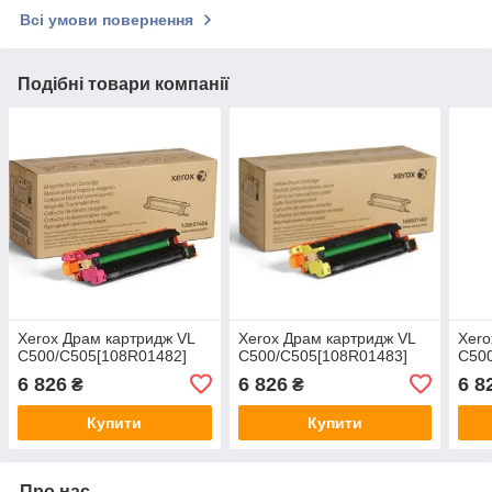
Всі умови повернення
Подібні товари компанії
Xerox Драм картридж VL
Xerox Драм картридж VL
Xero
C500/C505[108R01482]
C500/C505[108R01483]
C50
6 826
6 826
6 8
₴
₴
Купити
Купити
Про нас