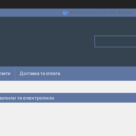
Автозаводська, 28, Київ, Україна
такти
Доставка та оплата
зопили та електропили