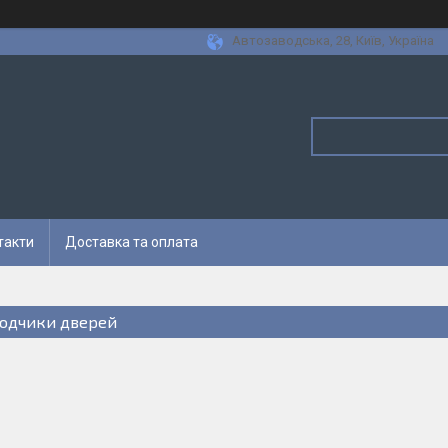
Автозаводська, 28, Київ, Україна
такти
Доставка та оплата
одчики дверей