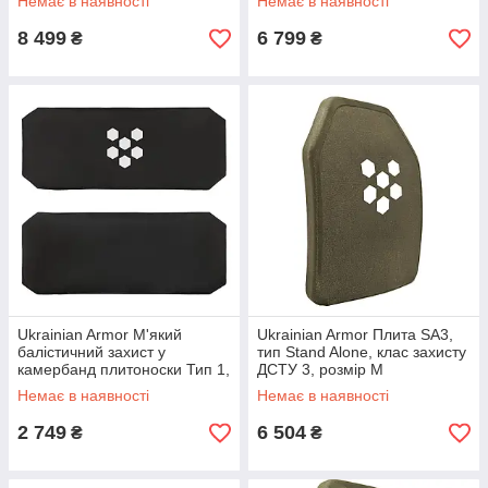
Немає в наявності
Немає в наявності
8 499
6 799
₴
₴
Ukrainian Armor М'який
Ukrainian Armor Плита SA3,
балістичний захист у
тип Stand Alone, клас захисту
камербанд плитоноски Тип 1,
ДСТУ 3, розмір M
140x310 мм, ДСТУ 2
Немає в наявності
Немає в наявності
2 749
6 504
₴
₴