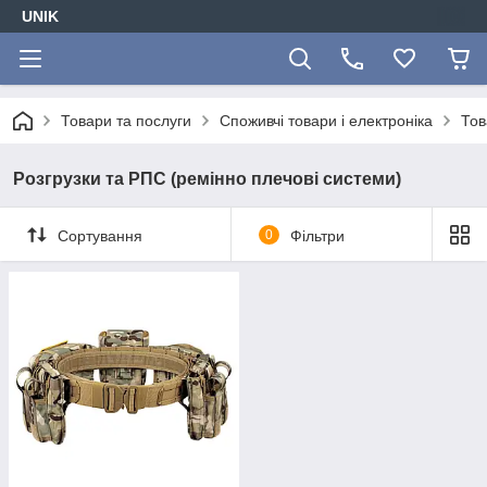
UNIK
Товари та послуги
Споживчі товари і електроніка
Тов
Розгрузки та РПС (ремінно плечові системи)
Сортування
0
Фільтри