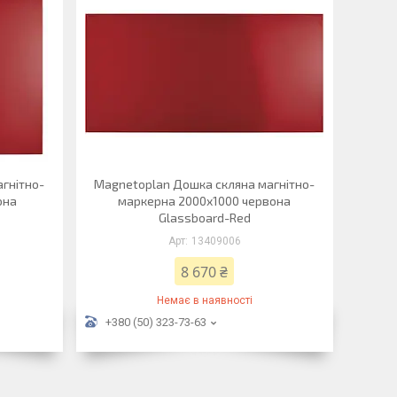
гнітно-
Magnetoplan Дошка скляна магнітно-
она
маркерна 2000x1000 червона
Glassboard-Red
13409006
8 670 ₴
Немає в наявності
+380 (50) 323-73-63