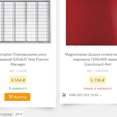
toplan Планувальник року
Magnetoplan Дошка скляна ма
ервний 920x625 Year Planner
маркерна 1200x900 черв
Manager
Glassboard-Red
12365S
13404006
6 594 ₴
5 196 ₴
В наявності
Немає в наявності
+380 (50) 323-73-63
Купити