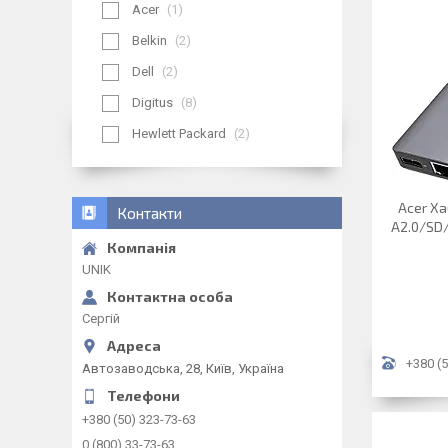
Acer
1
Belkin
2
Dell
2
Digitus
8
Hewlett Packard
2
Acer Ха
Контакти
A2.0/SD
UNIK
Сергій
+380 (5
Автозаводська, 28, Київ, Україна
+380 (50) 323-73-63
0 (800) 33-73-63