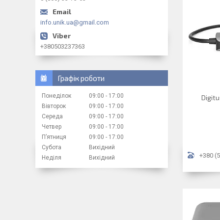
info.unik.ua@gmail.com
+380503237363
Графік роботи
Понеділок
09:00
17:00
Digit
Вівторок
09:00
17:00
Середа
09:00
17:00
Четвер
09:00
17:00
Пʼятниця
09:00
17:00
Субота
Вихідний
+380 (5
Неділя
Вихідний