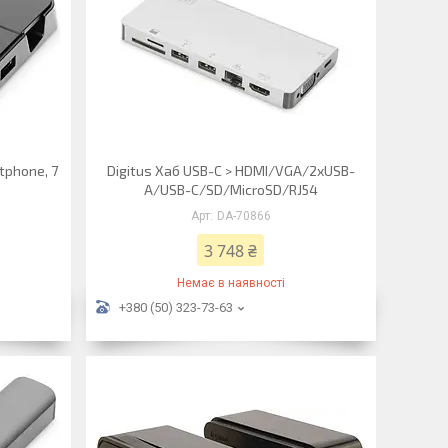
tphone, 7
Digitus Хаб USB-C > HDMI/VGA/2xUSB-
A/USB-C/SD/MicroSD/RJ54
DA-70866
3 748 ₴
Немає в наявності
+380 (50) 323-73-63