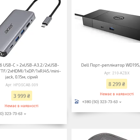
б USB-С > 2xUSB-A3.2/2xUSB-
Dell Порт-реплікатор WD19S
/TF/2xHDMI/1xDP/1xRJ45/mini-
210-AZBX
jack, 0.15м, сірий
8 299 ₴
HP.DSCAB.009
Немає в наявності
3 999 ₴
+380 (50) 323-73-63
Немає в наявності
0) 323-73-63