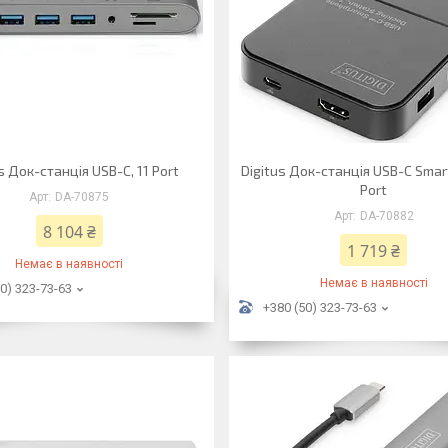
s Док-станція USB-C, 11 Port
Digitus Док-станція USB-C Smar
Port
DA-70875
DA-70882
8 104 ₴
1 719 ₴
Немає в наявності
Немає в наявності
0) 323-73-63
+380 (50) 323-73-63