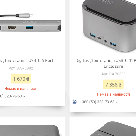
us Док-станція USB-C, 5 Port
Digitus Док-станція USB-C, 11 P
Enclosure
DA-70892
DA-70889
1 670 ₴
7 358 ₴
Немає в наявності
Немає в наявності
0) 323-73-63
+380 (50) 323-73-63