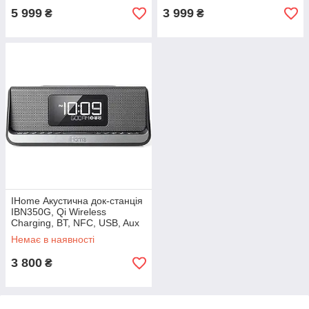
5 999
3 999
₴
₴
IHome Акустична док-станція
IBN350G, Qi Wireless
Charging, BT, NFC, USB, Aux
Mic
Немає в наявності
3 800
₴