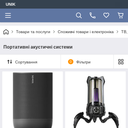
UNIK
Товари та послуги
Споживчі товари і електроніка
ТВ,
Портативні акустичні системи
Сортування
0
Фільтри