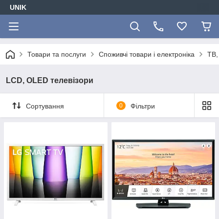
UNIK
Товари та послуги
Споживчі товари і електроніка
ТВ,
LCD, OLED телевізори
Сортування
0
Фільтри