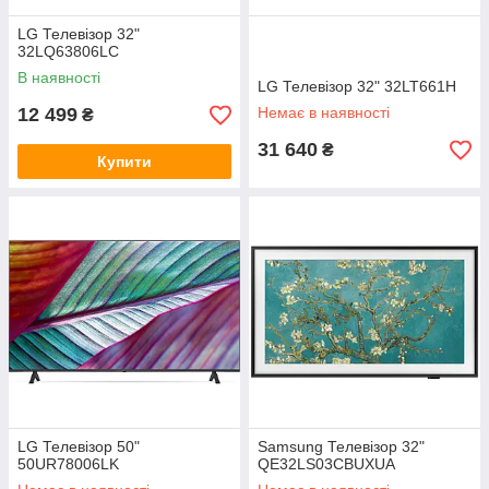
LG Телевізор 32"
32LQ63806LC
В наявності
LG Телевізор 32" 32LT661H
12 499
Немає в наявності
₴
31 640
₴
Купити
LG Телевізор 50"
Samsung Телевізор 32"
50UR78006LK
QE32LS03CBUXUA