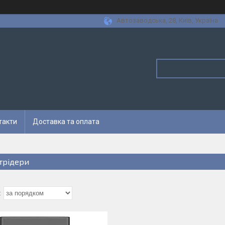
Автозаводська, 28, Київ, Україна
такти
Доставка та оплата
трідери