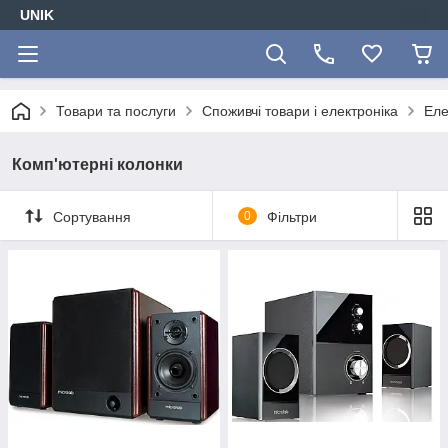
UNIK
Товари та послуги
Споживчі товари і електроніка
Еле
Комп'ютерні колонки
Сортування
0
Фільтри