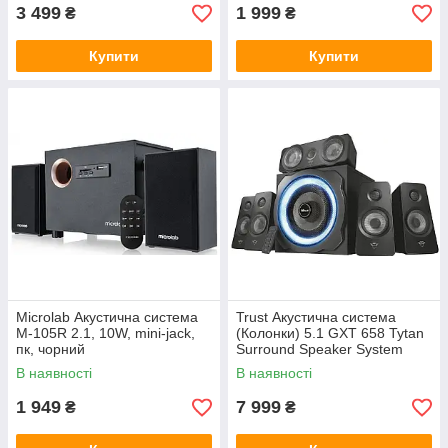
3 499
1 999
₴
₴
Купити
Купити
Microlab Акустична система
Trust Акустична система
M-105R 2.1, 10W, mini-jack,
(Колонки) 5.1 GXT 658 Tytan
пк, чорний
Surround Speaker System
Black
В наявності
В наявності
1 949
7 999
₴
₴