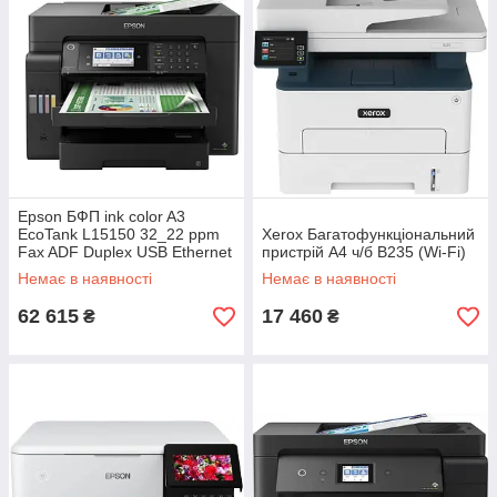
Epson БФП ink color A3
EcoTank L15150 32_22 ppm
Xerox Багатофункціональний
Fax ADF Duplex USB Ethernet
пристрій А4 ч/б B235 (Wi-Fi)
Wi-Fi 4 inks Pigment
Немає в наявності
Немає в наявності
62 615
17 460
₴
₴