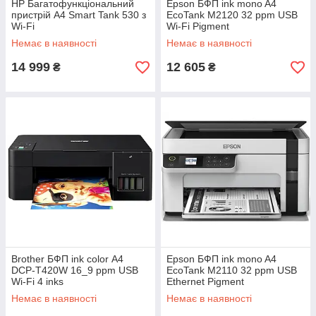
HP Багатофункціональний
Epson БФП ink mono A4
пристрій A4 Smart Tank 530 з
EcoTank M2120 32 ppm USB
Wi-Fi
Wi-Fi Pigment
Немає в наявності
Немає в наявності
14 999
12 605
₴
₴
Brother БФП ink color А4
Epson БФП ink mono A4
DCP-T420W 16_9 ppm USB
EcoTank M2110 32 ppm USB
Wi-Fi 4 inks
Ethernet Pigment
Немає в наявності
Немає в наявності