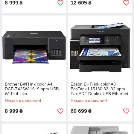
8 999
12 605
₴
₴
Brother БФП ink color А4
Epson БФП ink color A3
DCP-T425W 16_9 ppm USB
EcoTank L15160 32_32 ppm
Wi-Fi 4 inks
Fax ADF Duplex USB Ethernet
Wi-Fi 4 inks Pigment
Немає в наявності
Немає в наявності
8 999
69 699
₴
₴