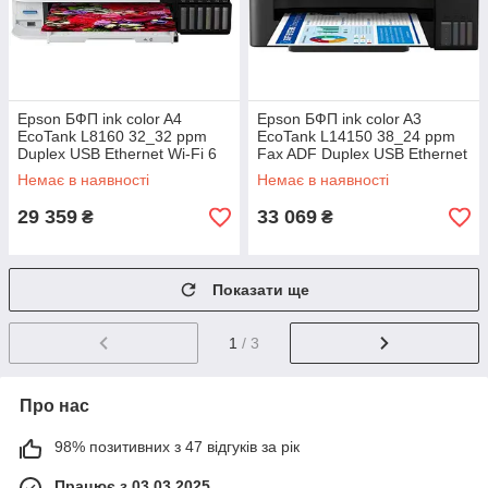
Epson БФП ink color A4
Epson БФП ink color A3
EcoTank L8160 32_32 ppm
EcoTank L14150 38_24 ppm
Duplex USB Ethernet Wi-Fi 6
Fax ADF Duplex USB Ethernet
inks Black Pigment
Wi-Fi 4 inks Black Pigment
Немає в наявності
Немає в наявності
29 359
33 069
₴
₴
Показати ще
1
/ 3
Про нас
98% позитивних з 47 відгуків за рік
Працює з 03.03.2025