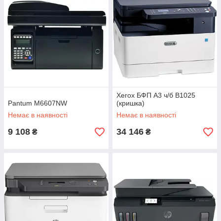
Xerox БФП A3 ч/б B1025
Pantum M6607NW
(кришка)
Немає в наявності
Немає в наявності
9 108
34 146
₴
₴