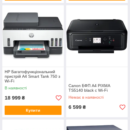
HP Багатофункціональний
пристрій A4 Smart Tank 750 з
Wi-Fi
Canon БФП А4 PIXMA
В наявності
TS5140 black c Wi-Fi
18 999
Немає в наявності
₴
6 599
₴
Купити