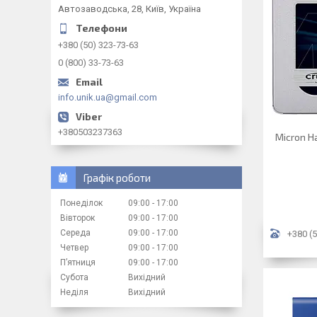
Автозаводська, 28, Київ, Україна
+380 (50) 323-73-63
0 (800) 33-73-63
info.unik.ua@gmail.com
+380503237363
Micron На
Графік роботи
Понеділок
09:00
17:00
Вівторок
09:00
17:00
Середа
09:00
17:00
+380 (5
Четвер
09:00
17:00
Пʼятниця
09:00
17:00
Субота
Вихідний
Неділя
Вихідний