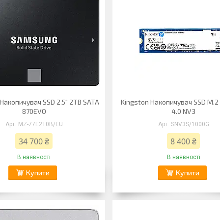
Накопичувач SSD 2.5" 2TB SATA
Kingston Накопичувач SSD M.2 
870EVO
4.0 NV3
MZ-77E2T0B/EU
SNV3S/1000G
34 700 ₴
8 400 ₴
В наявності
В наявності
Купити
Купити