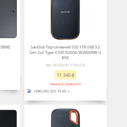
T0BW]
SanDisk Портативний SSD 1TB USB 3.2
Gen 2x2 Type-C E81 R2000/W2000MB/s
IP55
SDSSDE81-1T00-G25
11 340 ₴
Немає в наявності
+380 (50) 323-73-63