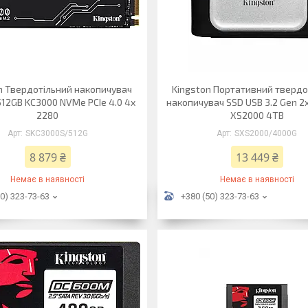
n Твердотільний накопичувач
Kingston Портативний твердо
512GB KC3000 NVMe PCIe 4.0 4x
накопичувач SSD USB 3.2 Gen 2
2280
XS2000 4TB
SKC3000S/512G
SXS2000/4000G
8 879 ₴
13 449 ₴
Немає в наявності
Немає в наявності
0) 323-73-63
+380 (50) 323-73-63