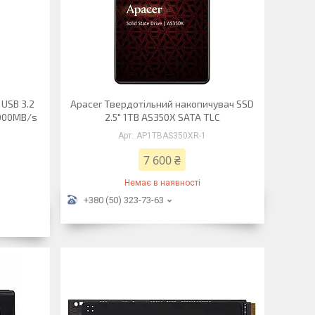
 USB 3.2
Apacer Твердотільний накопичувач SSD
2000MB/s
2.5" 1TB AS350X SATA TLC
AP1TBAS350XR-1
7 600 ₴
Немає в наявності
+380 (50) 323-73-63