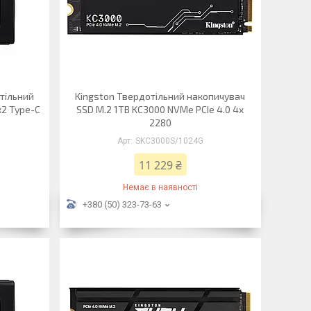
тільний
Kingston Твердотільний накопичувач
x2 Type-C
SSD M.2 1TB KC3000 NVMe PCIe 4.0 4x
2280
SKC3000S/1024G
11 229 ₴
Немає в наявності
+380 (50) 323-73-63