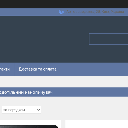
Автозаводська, 28, Київ, Україна
такти
Доставка та оплата
рдотільний накопичувач