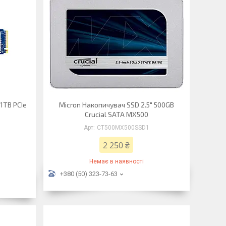
1TB PCIe
Micron Накопичувач SSD 2.5" 500GB
Crucial SATA MX500
CT500MX500SSD1
2 250 ₴
Немає в наявності
+380 (50) 323-73-63