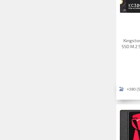
Kingsto
SSD M.2 
+380 (5