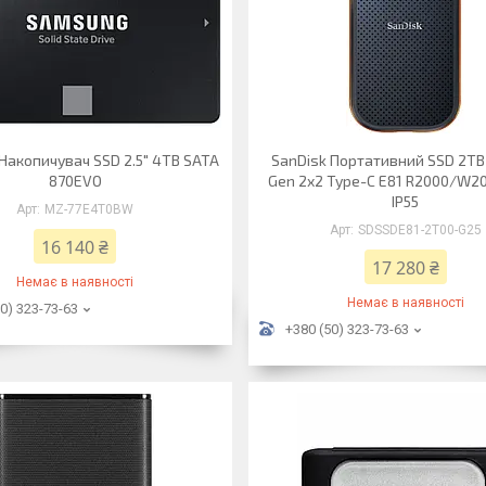
Накопичувач SSD 2.5" 4TB SATA
SanDisk Портативний SSD 2TB
870EVO
Gen 2x2 Type-C E81 R2000/W
IP55
MZ-77E4T0BW
SDSSDE81-2T00-G25
16 140 ₴
17 280 ₴
Немає в наявності
Немає в наявності
0) 323-73-63
+380 (50) 323-73-63