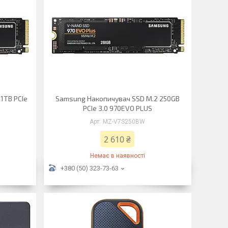
1TB PCIe
Samsung Накопичувач SSD M.2 250GB
PCIe 3.0 970EVO PLUS
MZ-V7S250BW
2 610 ₴
Немає в наявності
+380 (50) 323-73-63