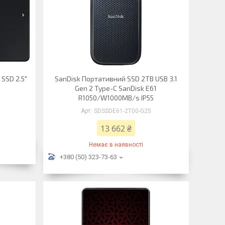
SSD 2.5"
SanDisk Портативний SSD 2TB USB 3.1
Gen 2 Type-C SanDisk E61
R1050/W1000MB/s IP55
SDSSDE61-2T00-G25
13 662 ₴
Немає в наявності
+380 (50) 323-73-63