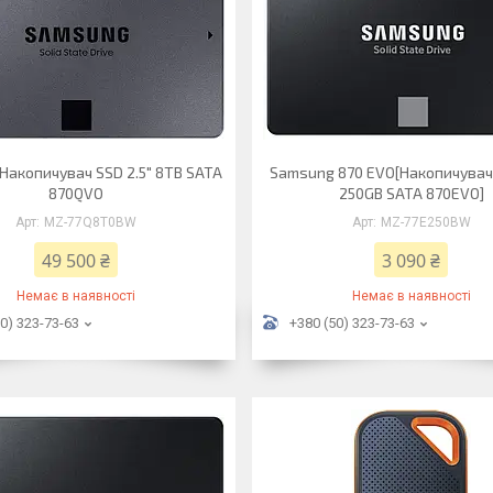
Накопичувач SSD 2.5" 8TB SATA
Samsung 870 EVO[Накопичувач 
870QVO
250GB SATA 870EVO]
MZ-77Q8T0BW
MZ-77E250BW
49 500 ₴
3 090 ₴
Немає в наявності
Немає в наявності
0) 323-73-63
+380 (50) 323-73-63