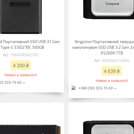
d Портативний SSD USB 3.1 Gen
Kingston Портативний твердо
 Type-C ESD270C 500GB
накопичувач SSD USB 3.2 Gen 2
XS2000 1TB
TS500GESD270C
SXS2000/1000G
4 300 ₴
4 639 ₴
Немає в наявності
Немає в наявності
0) 323-73-63
+380 (50) 323-73-63