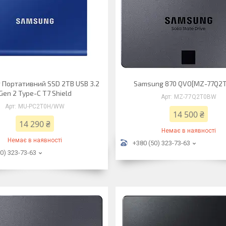
Портативний SSD 2TB USB 3.2
Samsung 870 QVO[MZ-77Q2
Gen 2 Type-C T7 Shield
MZ-77Q2T0BW
MU-PC2T0H/WW
14 500 ₴
14 290 ₴
Немає в наявності
Немає в наявності
+380 (50) 323-73-63
0) 323-73-63