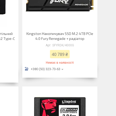
тільний
Kingston Накопичувач SSD M.2 4TB PCIe
x2 Type-C
4.0 Fury Renegade + радіатор
SFYRDK/4000G
40 789 ₴
Немає в наявності
+380 (50) 323-73-63