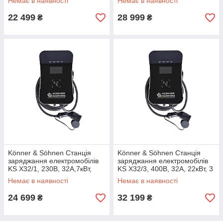
Немає в наявності
Немає в наявності
22 499
28 999
₴
₴
Könner & Söhnen Станція
Könner & Söhnen Станція
заряджання електромобілів
заряджання електромобілів
KS X32/1, 230В, 32А,7кВт,
KS X32/3, 400В, 32А, 22кВт, 3
Type 2, IP54, 12кг
Фази, Type 2, IP54, 12кг
Немає в наявності
Немає в наявності
24 699
32 199
₴
₴