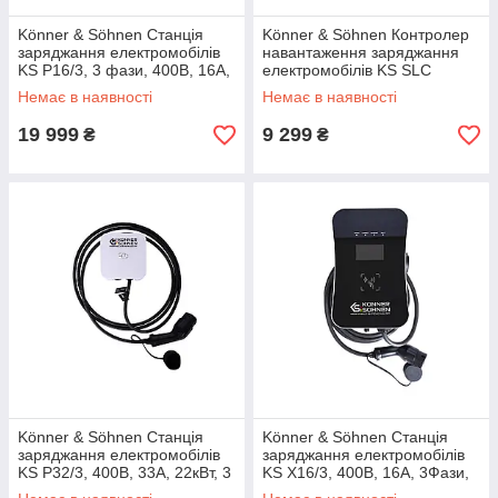
Könner & Söhnen Станція
Könner & Söhnen Контролер
заряджання електромобілів
навантаження заряджання
KS P16/3, 3 фази, 400В, 16А,
електромобілів KS SLC
11кВт, Type 2, IP65, 6кг
Інтелектуальний, 230/400В, 0
Немає в наявності
Немає в наявності
~ 100А, PLC, IP00, 0.5кг
19 999
9 299
₴
₴
Könner & Söhnen Станція
Könner & Söhnen Станція
заряджання електромобілів
заряджання електромобілів
KS P32/3, 400В, 33А, 22кВт, 3
KS X16/3, 400В, 16А, 3Фази,
фази, Type 2, IP65, 6кг
11кВт, Type 2, IP54, 12кг