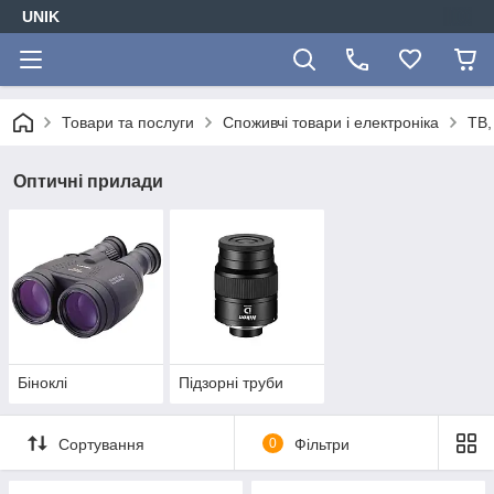
UNIK
Товари та послуги
Споживчі товари і електроніка
ТВ,
Оптичні прилади
Біноклі
Підзорні труби
Сортування
0
Фільтри